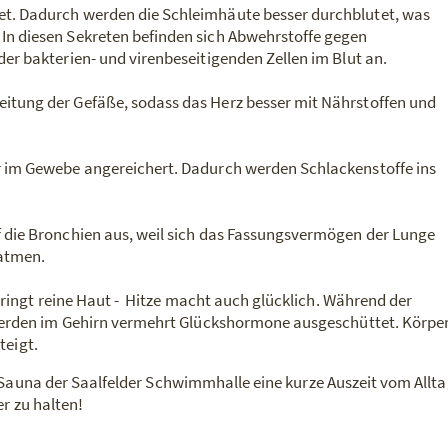
et. Dadurch werden die Schleimhäute besser durchblutet, was
In diesen Sekreten befinden sich Abwehrstoffe gegen
der bakterien- und virenbeseitigenden Zellen im Blut an.
itung der Gefäße, sodass das Herz besser mit Nährstoffen und
r im Gewebe angereichert. Dadurch werden Schlackenstoffe ins
f die Bronchien aus, weil sich das Fassungsvermögen der Lunge
hatmen.
ringt reine Haut - Hitze macht auch glücklich. Während der
erden im Gehirn vermehrt Glückshormone ausgeschüttet. Körpe
teigt.
r Sauna der Saalfelder Schwimmhalle eine kurze Auszeit vom Allt
er zu halten!